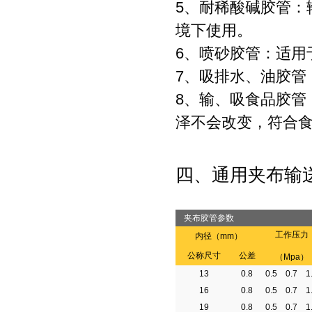
5、耐稀酸碱胶管：输
境下使用。
6、喷砂胶管：适用
7、吸排水、油胶管：
8、输、吸食品胶管
泽不会改变，符合
四、通用夹布输
夹布胶管参数
工作压力
内径（mm）
公称尺寸
公差
（
Mpa
）
13
0.8
0.5
0.7
1
16
0.8
0.5
0.7
1
19
0.8
0.5
0.7
1