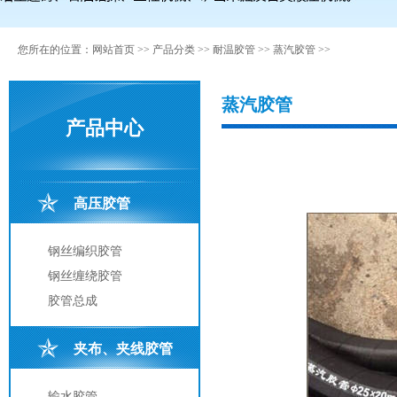
您所在的位置：
网站首页
>>
产品分类
>>
耐温胶管
>>
蒸汽胶管
>>
蒸汽胶管
产品中心
高压胶管
钢丝编织胶管
钢丝缠绕胶管
胶管总成
夹布、夹线胶管
输水胶管