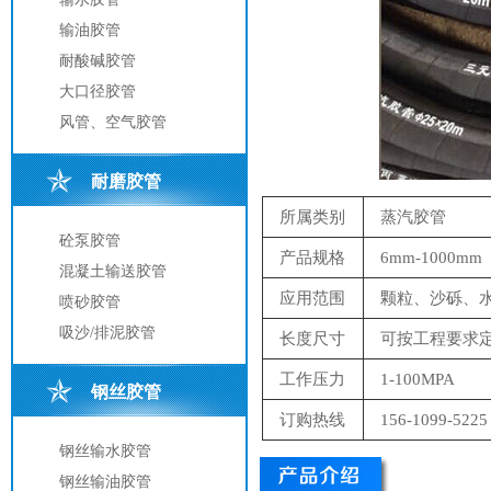
输油胶管
耐酸碱胶管
大口径胶管
风管、空气胶管
耐磨胶管
所属类别
蒸汽胶管
砼泵胶管
产品规格
6mm-1000mm
混凝土输送胶管
应用范围
颗粒、沙砾、水
喷砂胶管
吸沙/排泥胶管
长度尺寸
可按工程要求
工作压力
1-100MPA
钢丝胶管
订购热线
156-1099-5225
钢丝输水胶管
钢丝输油胶管